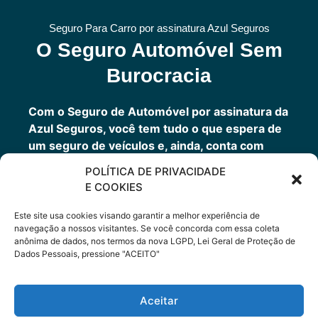
Seguro Para Carro por assinatura Azul Seguros
O Seguro Automóvel Sem
Burocracia
Com o Seguro de Automóvel por assinatura da
Azul Seguros, você tem tudo o que espera de
um seguro de veículos e, ainda, conta com
outros benefícios disponíveis 24h.
POLÍTICA DE PRIVACIDADE
Você tem um seguro completo com a garantia
E COOKIES
de uma empresa sólida que faz parte do grupo
Porto Seguro.
Este site usa cookies visando garantir a melhor experiência de
navegação a nossos visitantes. Se você concorda com essa coleta
anônima de dados, nos termos da nova LGPD, Lei Geral de Proteção de
Dados Pessoais, pressione "ACEITO"
Cote Agora
Aceitar