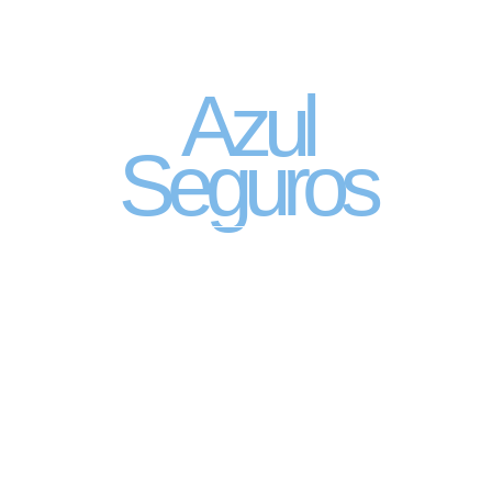
Seguro Automóvel
por assinatura
Azul
Seguros
SEGURO DE CARRO 100% DIGITAL COM
A QUALIDADE DO GRUPO SEGURADOR
PORTO SEGURO
Pagamento mês à mês
no cartão de crédito