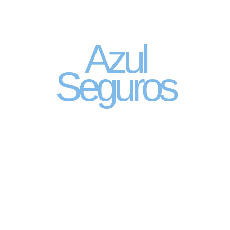
Seguro Automóvel
por assinatura
Azul
Seguros
SEGURO DE CARRO 100% DIGITAL COM
A QUALIDADE DO GRUPO SEGURADOR
PORTO SEGURO
Pagamento mês à mês
no cartão de crédito