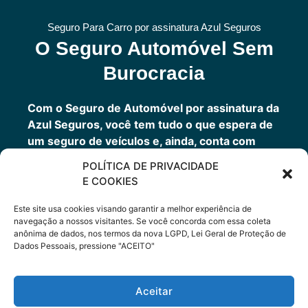
Seguro Para Carro por assinatura Azul Seguros
O Seguro Automóvel Sem
Burocracia
Com o Seguro de Automóvel por assinatura da
Azul Seguros, você tem tudo o que espera de
um seguro de veículos e, ainda, conta com
outros benefícios disponíveis 24h.
POLÍTICA DE PRIVACIDADE
Você tem um seguro completo com a garantia
E COOKIES
de uma empresa sólida que faz parte do grupo
Porto Seguro.
Este site usa cookies visando garantir a melhor experiência de
navegação a nossos visitantes. Se você concorda com essa coleta
anônima de dados, nos termos da nova LGPD, Lei Geral de Proteção de
Dados Pessoais, pressione "ACEITO"
Cote Agora
Aceitar