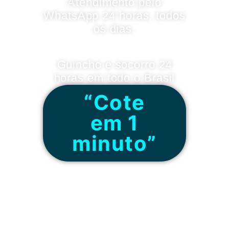
Atendimento pelo
WhatsApp 24 horas, todos
os dias.
Guincho e socorro 24
horas em todo o Brasil
“Cote
em 1
minuto”