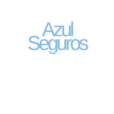
Seguro Automóvel
por assinatura
Azul
Seguros
SEGURO DE CARRO 100% DIGITAL COM
A QUALIDADE DO GRUPO SEGURADOR
PORTO SEGURO
Pagamento mês à mês
no cartão de crédito