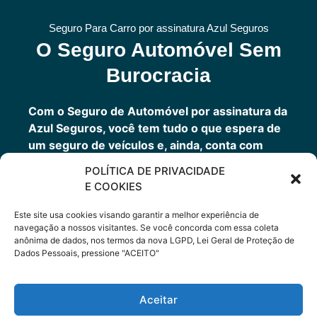
Seguro Para Carro por assinatura Azul Seguros
O Seguro Automóvel Sem
Burocracia
Com o Seguro de Automóvel por assinatura da
Azul Seguros, você tem tudo o que espera de
um seguro de veículos e, ainda, conta com
outros benefícios disponíveis 24h.
POLÍTICA DE PRIVACIDADE
Você tem um seguro completo com a garantia
E COOKIES
de uma empresa sólida que faz parte do grupo
Porto Seguro.
Este site usa cookies visando garantir a melhor experiência de
navegação a nossos visitantes. Se você concorda com essa coleta
anônima de dados, nos termos da nova LGPD, Lei Geral de Proteção de
Dados Pessoais, pressione "ACEITO"
Cote Agora
Aceitar