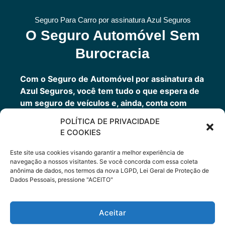
Seguro Para Carro por assinatura Azul Seguros
O Seguro Automóvel Sem
Burocracia
Com o Seguro de Automóvel por assinatura da
Azul Seguros, você tem tudo o que espera de
um seguro de veículos e, ainda, conta com
outros benefícios disponíveis 24h.
POLÍTICA DE PRIVACIDADE
Você tem um seguro completo com a garantia
E COOKIES
de uma empresa sólida que faz parte do grupo
Porto Seguro.
Este site usa cookies visando garantir a melhor experiência de
navegação a nossos visitantes. Se você concorda com essa coleta
anônima de dados, nos termos da nova LGPD, Lei Geral de Proteção de
Dados Pessoais, pressione "ACEITO"
Cote Agora
Aceitar