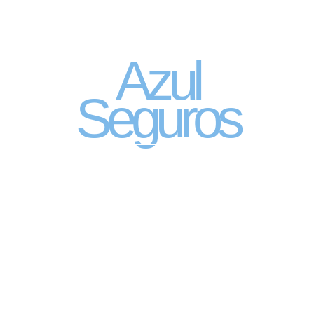
Seguro Automóvel
por assinatura
Azul
Seguros
SEGURO DE CARRO 100% DIGITAL COM
A QUALIDADE DO GRUPO SEGURADOR
PORTO SEGURO
Pagamento mês à mês
no cartão de crédito