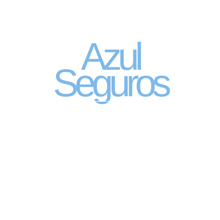
Seguro Automóvel
por assinatura
Azul
Seguros
SEGURO DE CARRO 100% DIGITAL COM
A QUALIDADE DO GRUPO SEGURADOR
PORTO SEGURO
Pagamento mês à mês
no cartão de crédito