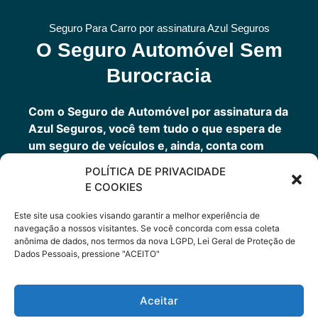
Seguro Para Carro por assinatura Azul Seguros
O Seguro Automóvel Sem
Burocracia
Com o Seguro de Automóvel por assinatura da
Azul Seguros, você tem tudo o que espera de
um seguro de veículos e, ainda, conta com
outros benefícios disponíveis 24h.
POLÍTICA DE PRIVACIDADE
Você tem um seguro completo com a garantia
E COOKIES
de uma empresa sólida que faz parte do grupo
Porto Seguro.
Este site usa cookies visando garantir a melhor experiência de
navegação a nossos visitantes. Se você concorda com essa coleta
anônima de dados, nos termos da nova LGPD, Lei Geral de Proteção de
Dados Pessoais, pressione "ACEITO"
Cote Agora
Aceitar