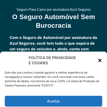
Seguro Para Carro por assinatura Azul Seguros
O Seguro Automóvel Sem
Burocracia
Com o Seguro de Automóvel por assinatura da
Azul Seguros, você tem tudo o que espera de
um seguro de veículos e, ainda, conta com
outros benefícios disponíveis 24h.
POLÍTICA DE PRIVACIDADE
Você tem um seguro completo com a garantia
E COOKIES
de uma empresa sólida que faz parte do grupo
Porto Seguro.
Este site usa cookies visando garantir a melhor experiência de
navegação a nossos visitantes. Se você concorda com essa coleta
anônima de dados, nos termos da nova LGPD, Lei Geral de Proteção de
Dados Pessoais, pressione "ACEITO"
Cote Agora
Aceitar