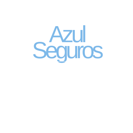
Seguro Automóvel
por assinatura
Azul
Seguros
SEGURO DE CARRO 100% DIGITAL COM
A QUALIDADE DO GRUPO SEGURADOR
PORTO SEGURO
Pagamento mês à mês
no cartão de crédito