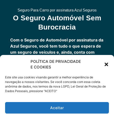
Seguro Para Carro por assinatura Azul Seguros
O Seguro Automóvel Sem
Burocracia
Com o Seguro de Automóvel por assinatura da
Azul Seguros, você tem tudo o que espera de
um seguro de veículos e, ainda, conta com
outros benefícios disponíveis 24h.
POLÍTICA DE PRIVACIDADE
Você tem um seguro completo com a garantia
E COOKIES
de uma empresa sólida que faz parte do grupo
Porto Seguro.
Este site usa cookies visando garantir a melhor experiência de
navegação a nossos visitantes. Se você concorda com essa coleta
anônima de dados, nos termos da nova LGPD, Lei Geral de Proteção de
Dados Pessoais, pressione "ACEITO"
Cote Agora
Aceitar