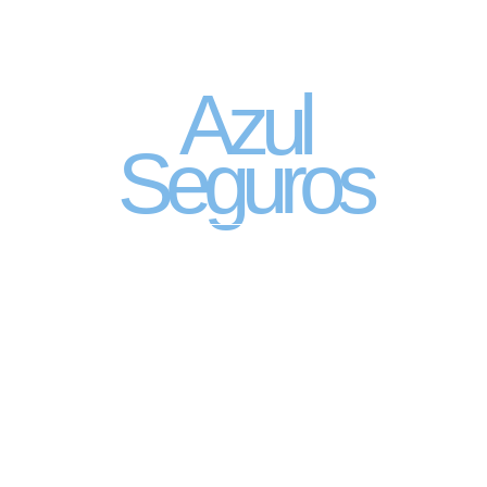
Seguro Automóvel
por assinatura
Azul
Seguros
SEGURO DE CARRO 100% DIGITAL COM
A QUALIDADE DO GRUPO SEGURADOR
PORTO SEGURO
Pagamento mês à mês
no cartão de crédito