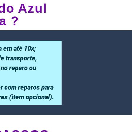
do Azul
a ?
a em até 10x;
de transporte,
 no reparo ou
r com reparos para
ores (item opcional).