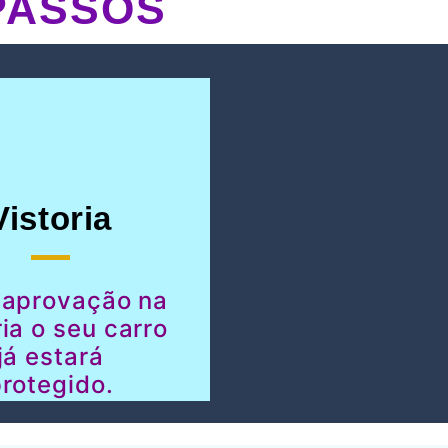
PASSOS
Vistoria
 aprovação na
ria o seu carro
já estará
rotegido.