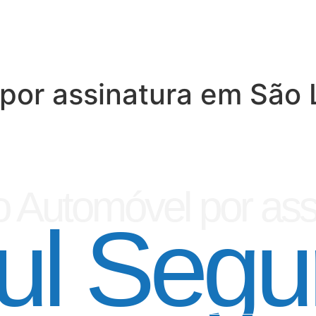
por assinatura em São 
 Automóvel por ass
ul Segu