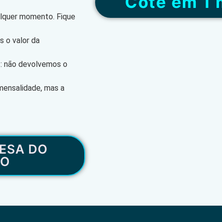
“Cote em 1 
alquer momento. Fique
 o valor da
s: não devolvemos o
mensalidade, mas a
ESA DO
RO