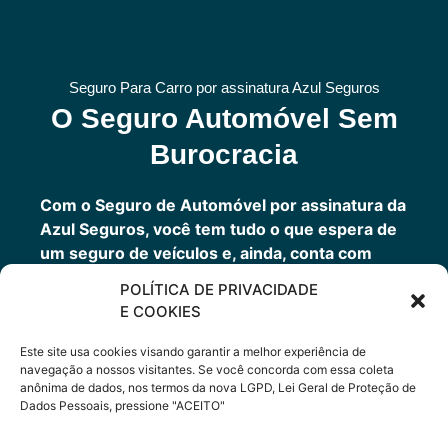
Seguro Para Carro por assinatura Azul Seguros
O Seguro Automóvel Sem
Burocracia
Com o Seguro de Automóvel por assinatura da
Azul Seguros, você tem tudo o que espera de
um seguro de veículos e, ainda, conta com
outros benefícios disponíveis 24h.
POLÍTICA DE PRIVACIDADE
Você tem um seguro completo com a garantia
E COOKIES
de uma empresa sólida que faz parte do grupo
Porto Seguro.
Este site usa cookies visando garantir a melhor experiência de
navegação a nossos visitantes. Se você concorda com essa coleta
anônima de dados, nos termos da nova LGPD, Lei Geral de Proteção de
Dados Pessoais, pressione "ACEITO"
Cote Agora