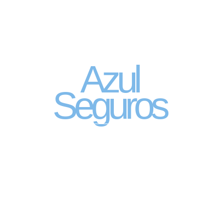
Seguro Automóvel
por assinatura
Azul
Seguros
SEGURO DE CARRO 100% DIGITAL COM
A QUALIDADE DO GRUPO SEGURADOR
PORTO SEGURO
Pagamento mês à mês