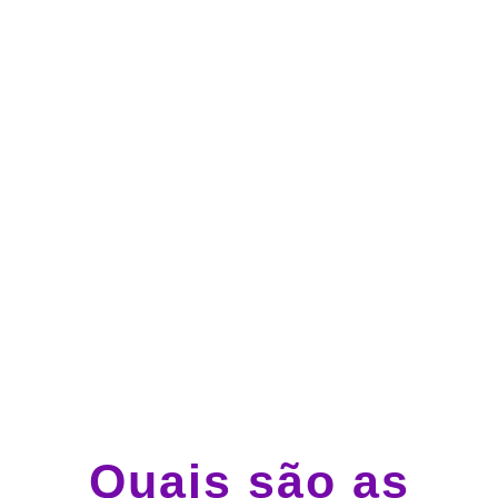
no cartão de crédito
Atendimento 24 horas,
todos os dias.
Guincho e socorro 24
horas em todo o Brasil
Quais são as