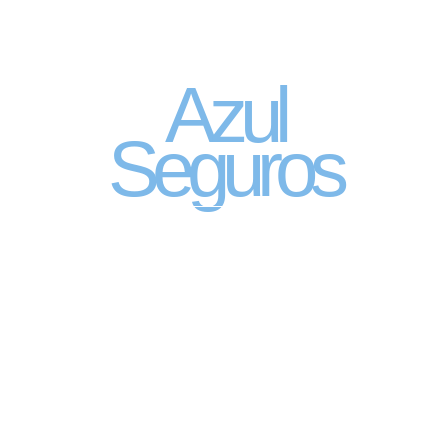
Seguro Automóvel
por assinatura
Azul
Seguros
SEGURO DE CARRO 100% DIGITAL COM
A QUALIDADE DO GRUPO SEGURADOR
PORTO SEGURO
Pagamento mês à mês
no cartão de crédito