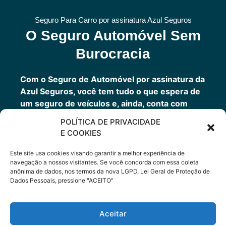
Seguro Para Carro por assinatura Azul Seguros
O Seguro Automóvel Sem
Burocracia
Com o Seguro de Automóvel por assinatura da
Azul Seguros, você tem tudo o que espera de
um seguro de veículos e, ainda, conta com
outros benefícios disponíveis 24h.
POLÍTICA DE PRIVACIDADE
Você tem um seguro completo com a garantia
E COOKIES
de uma empresa sólida que faz parte do grupo
Porto Seguro.
Este site usa cookies visando garantir a melhor experiência de
navegação a nossos visitantes. Se você concorda com essa coleta
anônima de dados, nos termos da nova LGPD, Lei Geral de Proteção de
Dados Pessoais, pressione "ACEITO"
Cote Agora
Aceitar