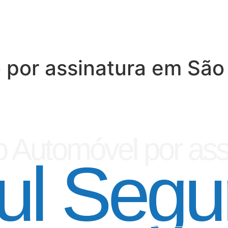
 por assinatura em São
 Automóvel por ass
ul Segu