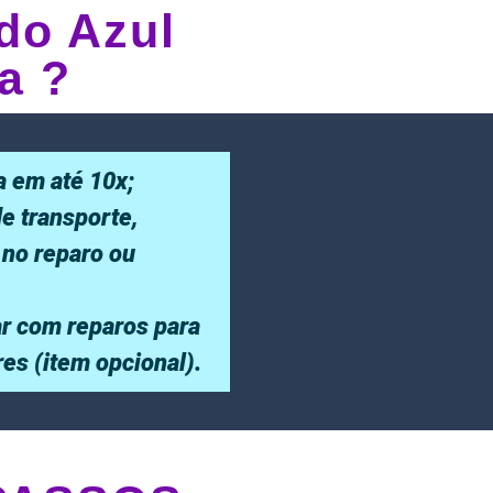
do Azul
a ?
a em até 10x;
de transporte,
 no reparo ou
r com reparos para
ores (item opcional).