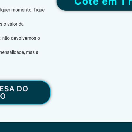
“Cote em 1 
alquer momento. Fique
 o valor da
s: não devolvemos o
mensalidade, mas a
ESA DO
RO