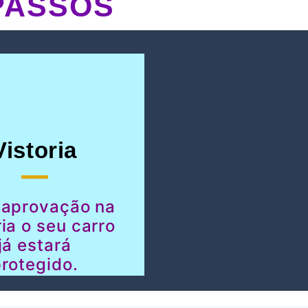
PASSOS
Vistoria
 aprovação na
ria o seu carro
já estará
rotegido.