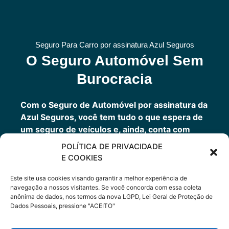
Seguro Para Carro por assinatura Azul Seguros
O Seguro Automóvel Sem
Burocracia
Com o Seguro de Automóvel por assinatura da
Azul Seguros, você tem tudo o que espera de
um seguro de veículos e, ainda, conta com
outros benefícios disponíveis 24h.
POLÍTICA DE PRIVACIDADE
Você tem um seguro completo com a garantia
E COOKIES
de uma empresa sólida que faz parte do grupo
Porto Seguro.
Este site usa cookies visando garantir a melhor experiência de
navegação a nossos visitantes. Se você concorda com essa coleta
anônima de dados, nos termos da nova LGPD, Lei Geral de Proteção de
Dados Pessoais, pressione "ACEITO"
Cote Agora