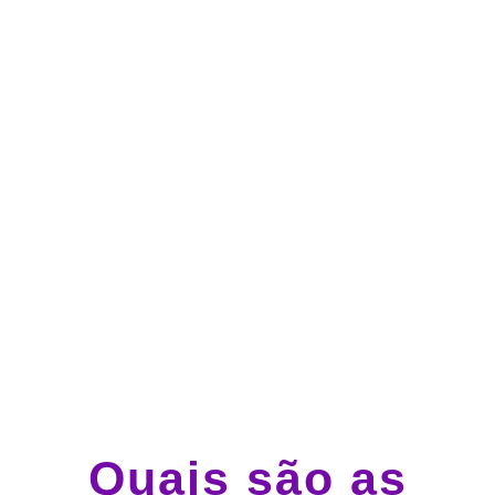
no cartão de crédito
Atendimento 24 horas,
todos os dias.
Guincho e socorro 24
horas em todo o Brasil
Quais são as