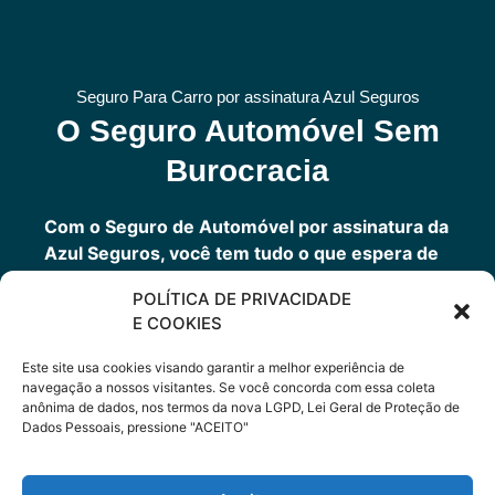
Seguro Para Carro por assinatura Azul Seguros
O Seguro Automóvel Sem
Burocracia
Com o Seguro de Automóvel por assinatura da
Azul Seguros, você tem tudo o que espera de
um seguro de veículos e, ainda, conta com
POLÍTICA DE PRIVACIDADE
outros benefícios disponíveis 24h.
E COOKIES
Você tem um seguro completo com a garantia
de uma empresa sólida que faz parte do grupo
Este site usa cookies visando garantir a melhor experiência de
Porto Seguro.
navegação a nossos visitantes. Se você concorda com essa coleta
anônima de dados, nos termos da nova LGPD, Lei Geral de Proteção de
Dados Pessoais, pressione "ACEITO"
Cote Agora