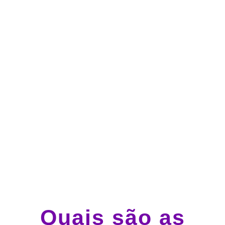
no cartão de crédito
Atendimento 24 horas,
todos os dias.
Guincho e socorro 24
horas em todo o Brasil
Quais são as