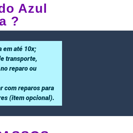
do Azul
a ?
a em até 10x;
de transporte,
 no reparo ou
r com reparos para
ores (item opcional).