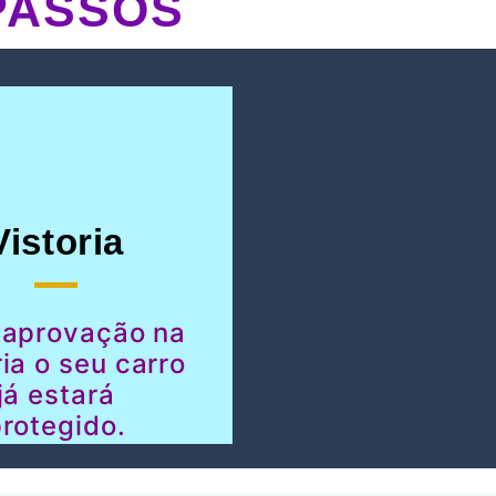
PASSOS
Vistoria
 aprovação na
ria o seu carro
já estará
rotegido.