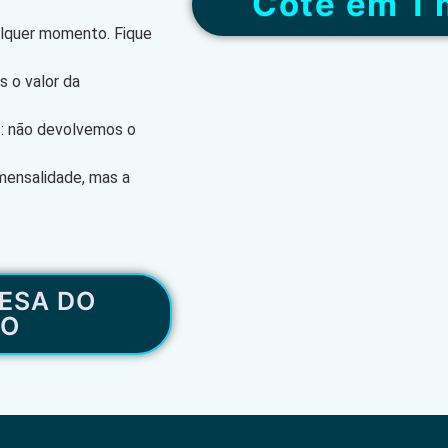
“Cote em 1 
alquer momento. Fique
 o valor da
s: não devolvemos o
mensalidade, mas a
ESA DO
RO