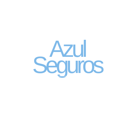
Seguro Automóvel
por assinatura
Azul
Seguros
SEGURO DE CARRO 100% DIGITAL COM
A QUALIDADE DO GRUPO SEGURADOR
PORTO SEGURO
Pagamento mês à mês