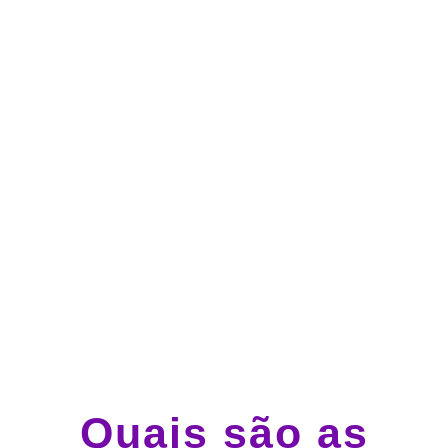
no cartão de crédito
Atendimento 24 horas,
todos os dias.
Guincho e socorro 24
horas em todo o Brasil
Quais são as