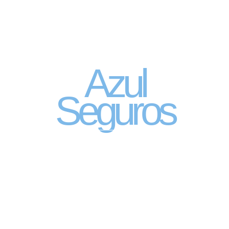
Seguro Automóvel
por assinatura
Azul
Seguros
SEGURO DE CARRO 100% DIGITAL COM
A QUALIDADE DO GRUPO SEGURADOR
PORTO SEGURO
Pagamento mês à mês