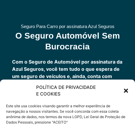
Seguro Para Carro por assinatura Azul Seguros
O Seguro Automóvel Sem
Burocracia
Com o Seguro de Automóvel por assinatura da
Azul Seguros, você tem tudo o que espera de
um seguro de veículos e, ainda, conta com
outros benefícios disponíveis 24h.
POLÍTICA DE PRIVACIDADE
Você tem um seguro completo com a garantia
E COOKIES
de uma empresa sólida que faz parte do grupo
Porto Seguro.
Este site usa cookies visando garantir a melhor experiência de
navegação a nossos visitantes. Se você concorda com essa coleta
anônima de dados, nos termos da nova LGPD, Lei Geral de Proteção de
Dados Pessoais, pressione "ACEITO"
Cote Agora