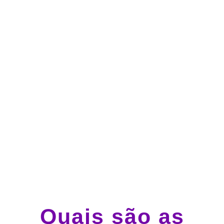
no cartão de crédito
Atendimento 24 horas,
todos os dias.
Guincho e socorro 24
horas em todo o Brasil
Quais são as