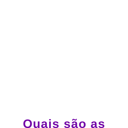
no cartão de crédito
Atendimento 24 horas,
todos os dias.
Guincho e socorro 24
horas em todo o Brasil
Quais são as