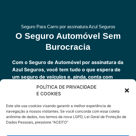
Seguro Para Carro por assinatura Azul Seguros
O Seguro Automóvel Sem
Burocracia
Com o Seguro de Automóvel por assinatura da
Azul Seguros, você tem tudo o que espera de
um seguro de veículos e, ainda, conta com
outros benefícios disponíveis 24h.
POLÍTICA DE PRIVACIDADE
Você tem um seguro completo com a garantia
E COOKIES
de uma empresa sólida que faz parte do grupo
Porto Seguro.
Este site usa cookies visando garantir a melhor experiência de
navegação a nossos visitantes. Se você concorda com essa coleta
anônima de dados, nos termos da nova LGPD, Lei Geral de Proteção de
Dados Pessoais, pressione "ACEITO"
Cote Agora