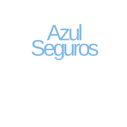
Seguro Automóvel
por assinatura
Azul
Seguros
SEGURO DE CARRO 100% DIGITAL COM
A QUALIDADE DO GRUPO SEGURADOR
PORTO SEGURO
Pagamento mês à mês
no cartão de crédito