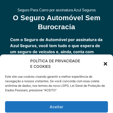
Seguro Para Carro por assinatura Azul Seguros
O Seguro Automóvel Sem
Burocracia
Com o Seguro de Automóvel por assinatura da
Azul Seguros, você tem tudo o que espera de
um seguro de veículos e, ainda, conta com
outros benefícios disponíveis 24h.
POLÍTICA DE PRIVACIDADE
Você tem um seguro completo com a garantia
E COOKIES
de uma empresa sólida que faz parte do grupo
Porto Seguro.
Este site usa cookies visando garantir a melhor experiência de
navegação a nossos visitantes. Se você concorda com essa coleta
anônima de dados, nos termos da nova LGPD, Lei Geral de Proteção de
Dados Pessoais, pressione "ACEITO"
Cote Agora
Aceitar