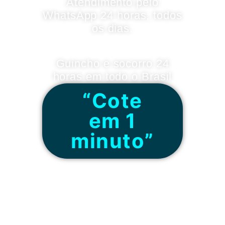
Atendimento pelo
WhatsApp 24 horas, todos
os dias.
Guincho e socorro 24
horas em todo o Brasil
“Cote
em 1
minuto”