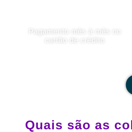
Pagamento mês à mês no
cartão de crédito
Quais são as co