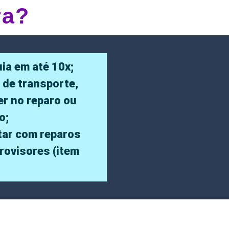
ra?
ia em até 10x;
 de transporte,
er no reparo ou
o;
ar com reparos
trovisores (item