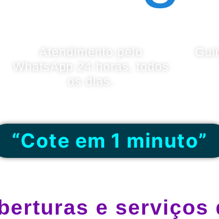
Atendimento pelo
Gui
WhatsApp 24 horas, todos
os dias.
“Cote em 1 minuto”
berturas e serviços 