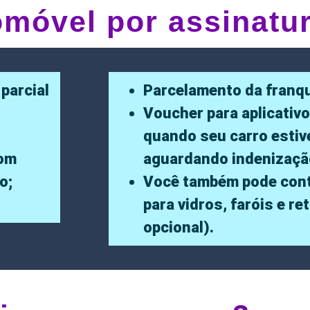
omóvel por assinatu
 parcial
Parcelamento da franqu
Voucher para aplicativo
quando seu carro estiv
com
aguardando indenizaçã
o;
Você também pode cont
para vidros, faróis e re
opcional).