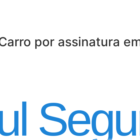
Carro por assinatura e
 Automóvel por ass
ul Segu