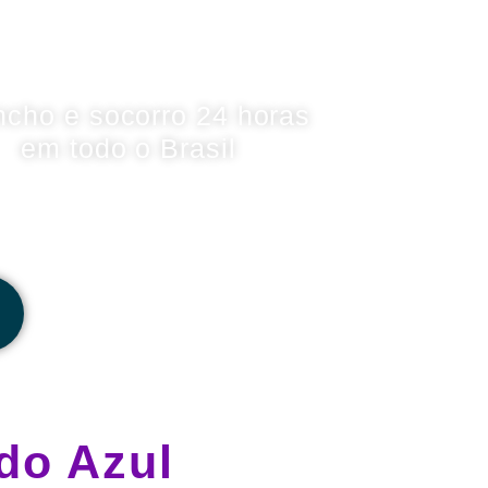
ncho e socorro 24 horas
em todo o Brasil
do Azul