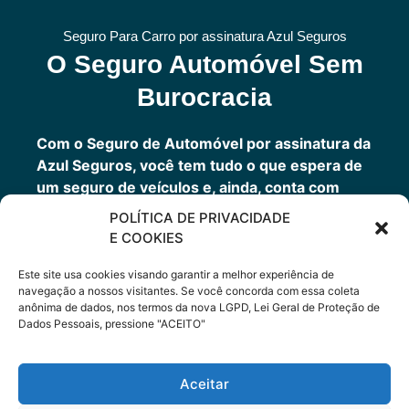
Seguro Para Carro por assinatura Azul Seguros
O Seguro Automóvel Sem
Burocracia
Com o Seguro de Automóvel por assinatura da
Azul Seguros, você tem tudo o que espera de
um seguro de veículos e, ainda, conta com
outros benefícios disponíveis 24h.
POLÍTICA DE PRIVACIDADE
Você tem um seguro completo com a garantia
E COOKIES
de uma empresa sólida que faz parte do grupo
Porto Seguro.
Este site usa cookies visando garantir a melhor experiência de
navegação a nossos visitantes. Se você concorda com essa coleta
anônima de dados, nos termos da nova LGPD, Lei Geral de Proteção de
Dados Pessoais, pressione "ACEITO"
Cote Agora
Aceitar