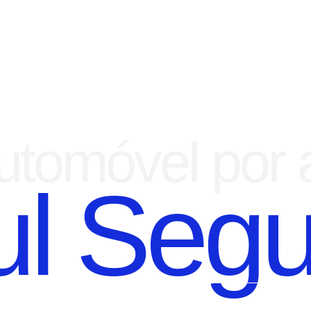
tomóvel por 
ul Segu
 100% DIGITAL COM A QU