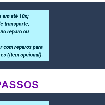
a em até 10x;
de transporte,
 no reparo ou
r com reparos para
ores (item opcional).
PASSOS