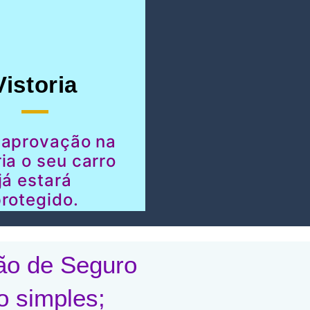
Vistoria
 aprovação na
ria o seu carro
já estará
rotegido.
ão de Seguro
o simples;