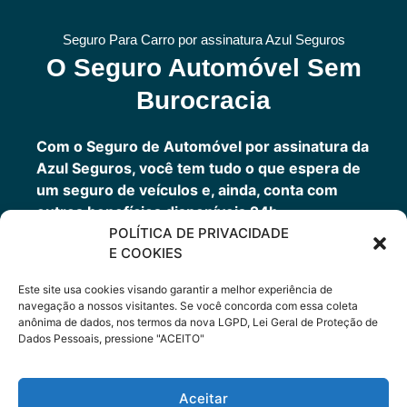
Seguro Para Carro por assinatura Azul Seguros
O Seguro Automóvel Sem
Burocracia
Com o Seguro de Automóvel por assinatura da
Azul Seguros, você tem tudo o que espera de
um seguro de veículos e, ainda, conta com
outros benefícios disponíveis 24h.
POLÍTICA DE PRIVACIDADE
Você tem um seguro completo com a garantia
E COOKIES
de uma empresa sólida que faz parte do grupo
Porto Seguro.
Este site usa cookies visando garantir a melhor experiência de
navegação a nossos visitantes. Se você concorda com essa coleta
anônima de dados, nos termos da nova LGPD, Lei Geral de Proteção de
Dados Pessoais, pressione "ACEITO"
Cote Agora
Aceitar