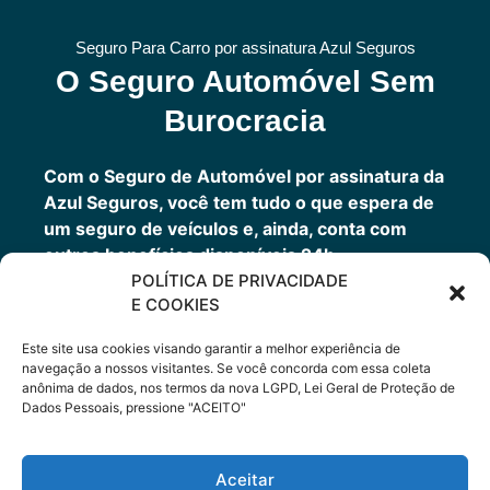
Seguro Para Carro por assinatura Azul Seguros
O Seguro Automóvel Sem
Burocracia
Com o Seguro de Automóvel por assinatura da
Azul Seguros, você tem tudo o que espera de
um seguro de veículos e, ainda, conta com
outros benefícios disponíveis 24h.
POLÍTICA DE PRIVACIDADE
Você tem um seguro completo com a garantia
E COOKIES
de uma empresa sólida que faz parte do grupo
Porto Seguro.
Este site usa cookies visando garantir a melhor experiência de
navegação a nossos visitantes. Se você concorda com essa coleta
anônima de dados, nos termos da nova LGPD, Lei Geral de Proteção de
Dados Pessoais, pressione "ACEITO"
Cote Agora
Aceitar