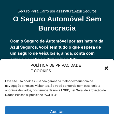
Seguro Para Carro por assinatura Azul Seguros
O Seguro Automóvel Sem
Burocracia
Com o Seguro de Automóvel por assinatura da
Azul Seguros, você tem tudo o que espera de
um seguro de veículos e, ainda, conta com
outros benefícios disponíveis 24h.
POLÍTICA DE PRIVACIDADE
Você tem um seguro completo com a garantia
E COOKIES
de uma empresa sólida que faz parte do grupo
Porto Seguro.
Este site usa cookies visando garantir a melhor experiência de
navegação a nossos visitantes. Se você concorda com essa coleta
anônima de dados, nos termos da nova LGPD, Lei Geral de Proteção de
Dados Pessoais, pressione "ACEITO"
Cote Agora
Aceitar