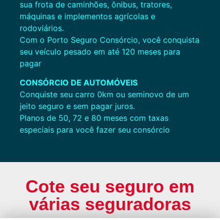
sua frota de caminhões, ônibus, tratores,
máquinas e implementos agrícolas e
rodoviários.
Com o Porto Seguro Consórcio, você conquista
seu veículo pesado em até 120 meses para
pagar
CONSÓRCIO DE AUTOMÓVEIS
Conquiste seu carro 0km ou seminovo de um
jeito seguro e sem pagar juros.
Planos de 50, 72 e 80 meses com taxas
especiais para você fazer seu consórcio
Cote seu seguro em
várias seguradoras