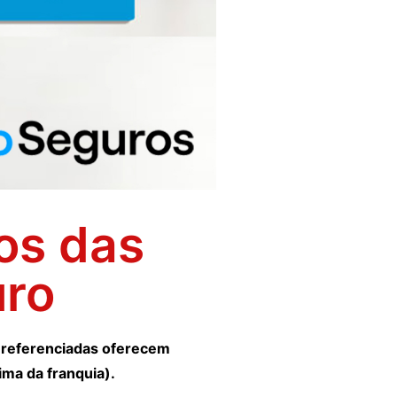
ços das
uro
s referenciadas oferecem
ima da franquia).