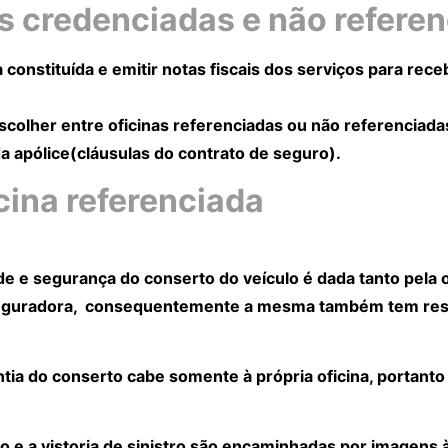
as credenciadas e não refere
 constituída e emitir notas fiscais dos serviços para rec
scolher entre oficinas referenciadas ou não referenciadas
 apólice(cláusulas do contrato de seguro).
cina referenciada
ade e segurança do conserto do veículo é dada tanto pela 
 seguradora, consequentemente a mesma também tem res
antia do conserto cabe somente à própria oficina, portant
o e a vistoria de sinistro são encaminhadas por imagens 