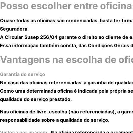
Posso escolher entre oficin
Quase todas as oficinas são credenciadas, basta ter firma
Seguradora.
A Circular Susep 256/04 garante o direito ao cliente de e
Essa informação também consta, das Condições Gerais da
Vantagens na escolha de ofi
Garantia do serviço
No caso das oficinas referenciadas, a garantia de qualid
Como uma determinada oficina é indicada pela própria
qualidade do serviço prestado.
Nas oficinas de livre-escolha (não referenciadas), a gar
responsabilidade sobre a qualidade do serviço.
Vistoria por imagem:
Na oficina referenciada o orçament