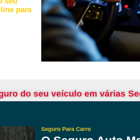
o seu
line para
guro do seu veículo em várias S
Seguro Para Carro