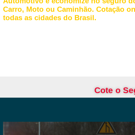
Automotivo e economize no seguro d
Carro, Moto ou Caminhão. Cotação on
todas as cidades do Brasil.
Cote o Se