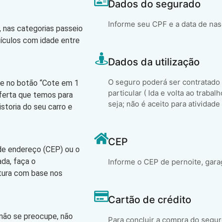
Dados do segurado
Informe seu CPF e a data de na
 nas categorias passeio
eículos com idade entre
Dados da utilização
O seguro poderá ser contratado
que no botão “Cote em 1
particular ( Ida e volta ao trabal
oferta que temos para
seja; não é aceito para atividade
storia do seu carro e
CEP
 de endereço (CEP) ou o
ada, faça o
Informe o CEP de pernoite, gara
atura com base nos
Cartão de crédito
 não se preocupe, não
Para concluir a compra do segur