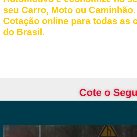
seu Carro, Moto ou Caminhão.
Cotação online para todas as 
do Brasil.
Cote o Segu