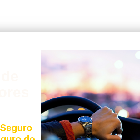
 de
ores
 Seguro
eguro do