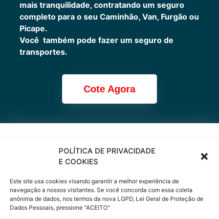
mais tranquilidade, contratando um seguro
completo para o seu Caminhão, Van, Furgão ou
Picape.
Você também pode fazer um seguro de
transportes.
Cote Agora
Cote online ou
POLÍTICA DE PRIVACIDADE
E COOKIES
peça via
Este site usa cookies visando garantir a melhor experiência de
WhatsApp
navegação a nossos visitantes. Se você concorda com essa coleta
anônima de dados, nos termos da nova LGPD, Lei Geral de Proteção de
Dados Pessoais, pressione "ACEITO"