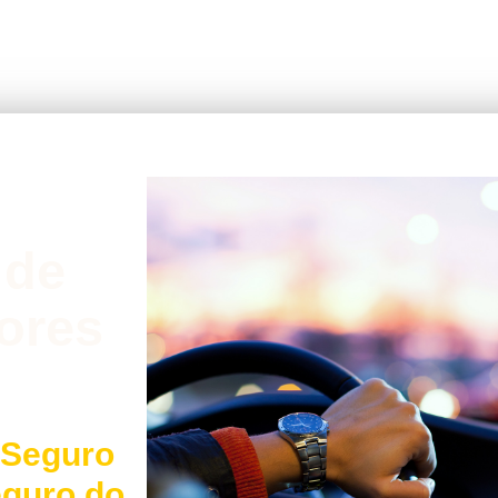
 de
ores
 Seguro
eguro do