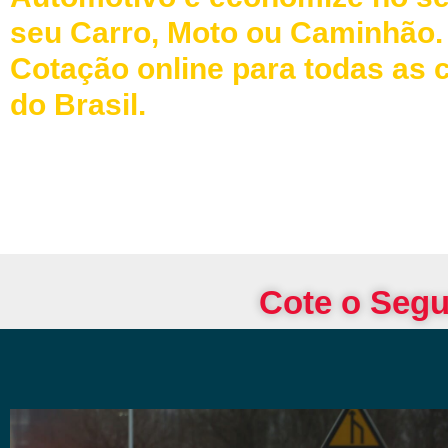
seu Carro, Moto ou Caminhão.
Cotação online para todas as 
do Brasil.
Cote o Segu