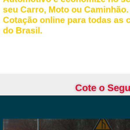
seu Carro, Moto ou Caminhão.
Cotação online para todas as 
do Brasil.
Cote o Segu