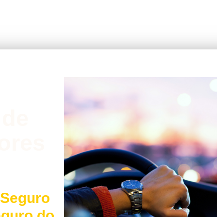
 de
ores
 Seguro
eguro do