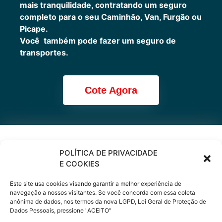
mais tranquilidade, contratando um seguro
completo para o seu Caminhão, Van, Furgão ou
Picape.
Você também pode fazer um seguro de
transportes.
Cote Agora
Cote online ou
POLÍTICA DE PRIVACIDADE
E COOKIES
peça via
Este site usa cookies visando garantir a melhor experiência de
WhatsApp
navegação a nossos visitantes. Se você concorda com essa coleta
anônima de dados, nos termos da nova LGPD, Lei Geral de Proteção de
Dados Pessoais, pressione "ACEITO"