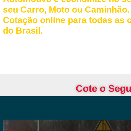
seu Carro, Moto ou Caminhão.
Cotação online para todas as 
do Brasil.
Cote o Segu