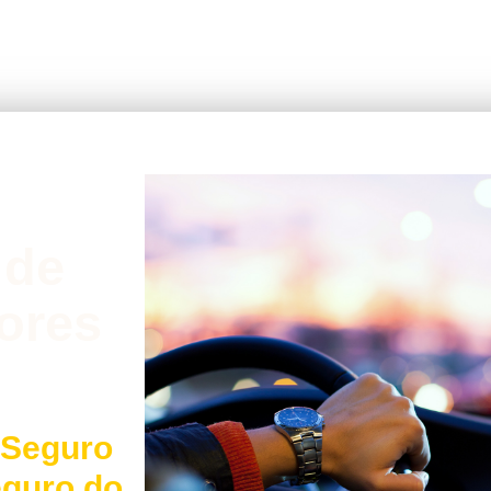
 de
ores
 Seguro
eguro do