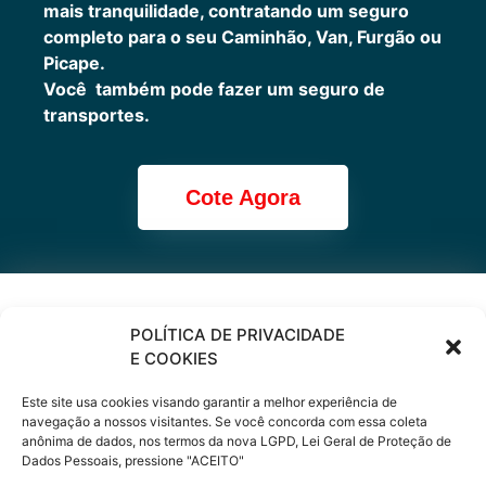
mais tranquilidade, contratando um seguro
completo para o seu Caminhão, Van, Furgão ou
Picape.
Você também pode fazer um seguro de
transportes.
Cote Agora
Cote online ou
POLÍTICA DE PRIVACIDADE
E COOKIES
peça via
Este site usa cookies visando garantir a melhor experiência de
WhatsApp
navegação a nossos visitantes. Se você concorda com essa coleta
anônima de dados, nos termos da nova LGPD, Lei Geral de Proteção de
Dados Pessoais, pressione "ACEITO"