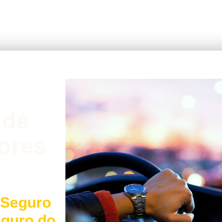
 de
ores
 Seguro
eguro do