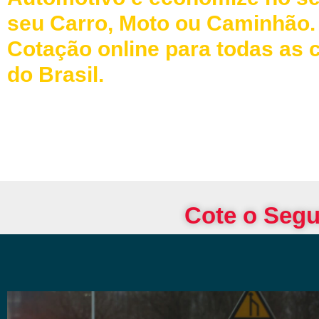
seu Carro, Moto ou Caminhão.
Cotação online para todas as 
do Brasil.
Cote o Segu