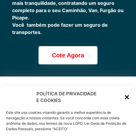
mais tranquilidade, contratando um seguro
completo para o seu Caminhão, Van, Furgão ou
Picape.
Você também pode fazer um seguro de
transportes.
Cote Agora
Cote online ou
POLÍTICA DE PRIVACIDADE
E COOKIES
peça via
Este site usa cookies visando garantir a melhor experiência de
WhatsApp
navegação a nossos visitantes. Se você concorda com essa coleta
anônima de dados, nos termos da nova LGPD, Lei Geral de Proteção de
Dados Pessoais, pressione "ACEITO"