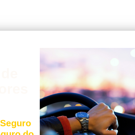
 de
ores
 Seguro
eguro do