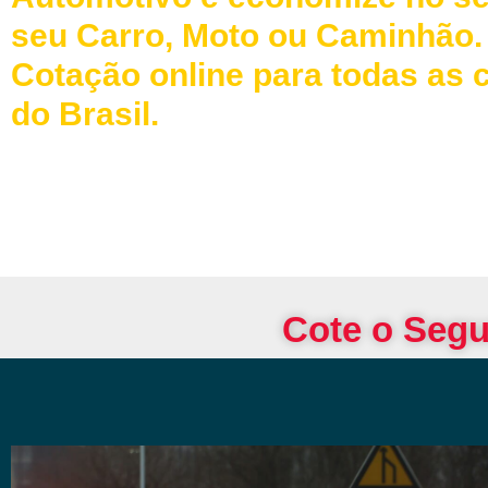
seu Carro, Moto ou Caminhão.
Cotação online para todas as 
do Brasil.
Cote o Segu