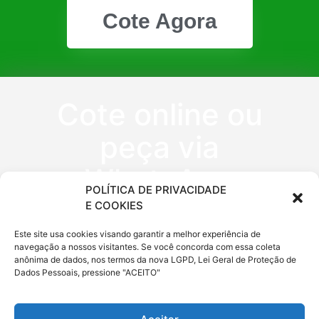
Cote Agora
Cote online ou
peça via
WhatsApp
POLÍTICA DE PRIVACIDADE
E COOKIES
(11) 9 6620
Este site usa cookies visando garantir a melhor experiência de
navegação a nossos visitantes. Se você concorda com essa coleta
0333
anônima de dados, nos termos da nova LGPD, Lei Geral de Proteção de
Dados Pessoais, pressione "ACEITO"