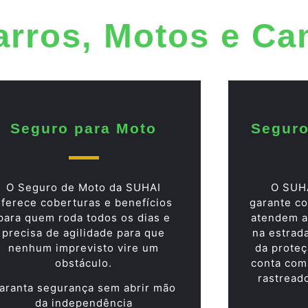
arros, Motos e C
Seguro para Moto
Seguro
O Seguro de Moto da SUHAI
O SUH
oferece coberturas e benefícios
garante co
para quem roda todos os dias e
atendem a
precisa de agilidade para que
na estrad
nenhum imprevisto vire um
da proteç
obstáculo.
conta com
rastread
aranta segurança sem abrir mão
da independência