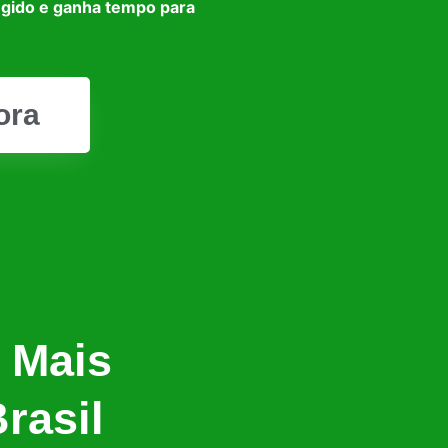
egido e ganha tempo para
ora
 Mais
rasil