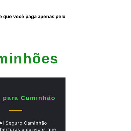
 e que você paga apenas pelo
aminhões
 para Caminhão
AI Seguro Caminhão
berturas e serviços que