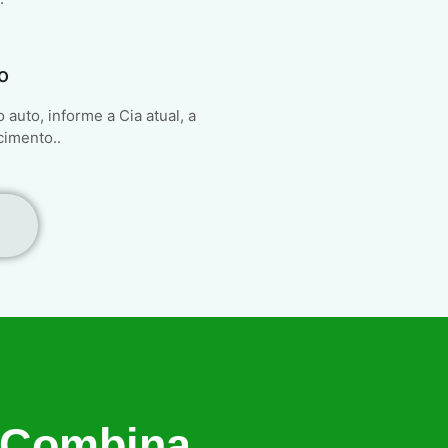
o
auto, informe a Cia atual, a
cimento..
 Combina