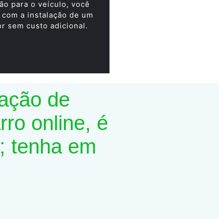
ão para o veículo, você
 com a instalação de um
or sem custo adicional.
lação de
ro online, é
; tenha em