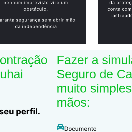
nenhum imprevisto vire um
da proteç
obstáculo.
conta com
rastread
aranta segurança sem abrir mão
da independência
contração
Fazer a simu
Suhai
Seguro de Car
muito simples
mãos:
eu perfil.
Documento