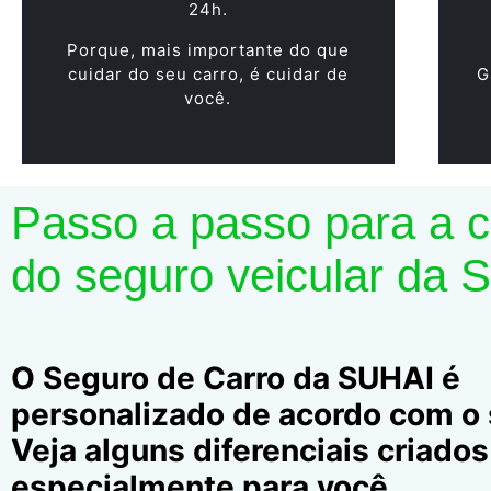
24h.
Porque, mais importante do que
cuidar do seu carro, é cuidar de
G
você.
Passo a passo para a 
do seguro veicular da 
O Seguro de Carro da SUHAI é
personalizado de acordo com o s
Veja alguns diferenciais criados
especialmente para você.