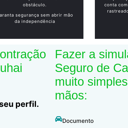
obstáculo.
conta com
rastread
aranta segurança sem abrir mão
da independência
contração
Fazer a simu
Suhai
Seguro de Car
muito simples
mãos:
eu perfil.
Documento