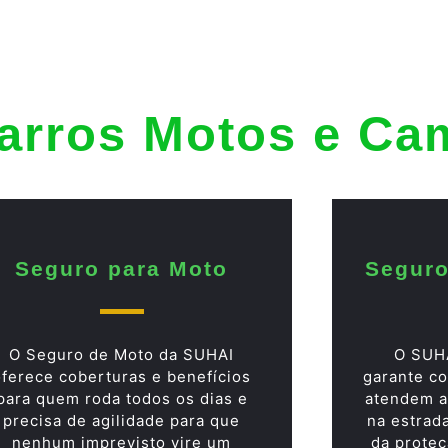
arros Motos e Ca
Seguro para Moto
Seguro
O Seguro de Moto da SUHAI
O SUH
oferece coberturas e benefícios
garante co
para quem roda todos os dias e
atendem a
precisa de agilidade para que
na estrad
nenhum imprevisto vire um
da proteç