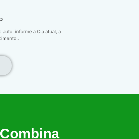
o
auto, informe a Cia atual, a
cimento..
 Combina