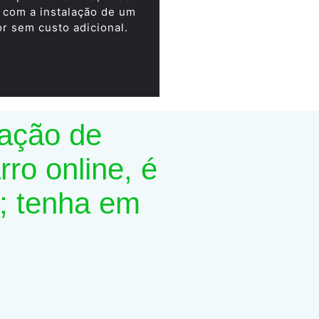
 com a instalação de um
or sem custo adicional.
lação de
ro online, é
; tenha em