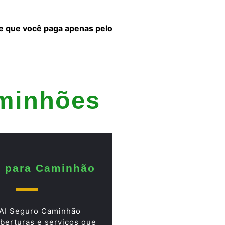
 e que você paga apenas pelo
aminhões
 para Caminhão
AI Seguro Caminhão
berturas e serviços que