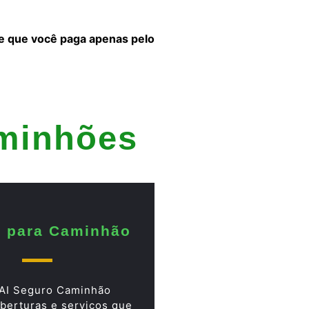
 e que você paga apenas pelo
aminhões
 para Caminhão
AI Seguro Caminhão
berturas e serviços que