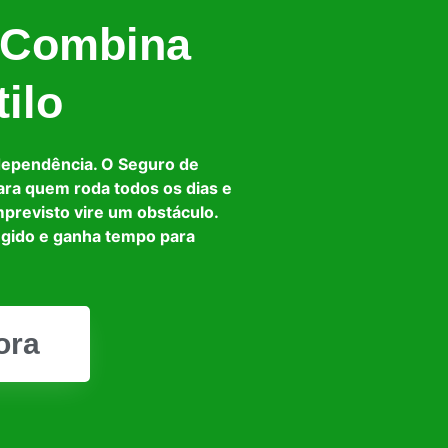
 Combina
ilo
dependência. O Seguro de
ara quem roda todos os dias e
mprevisto vire um obstáculo.
egido e ganha tempo para
ora