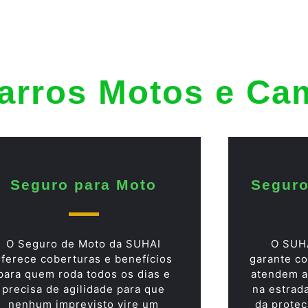
arros Motos e Ca
Seguro para Moto
Seguro
O Seguro de Moto da SUHAI
O SUH
oferece coberturas e benefícios
garante co
para quem roda todos os dias e
atendem a
precisa de agilidade para que
na estrad
nenhum imprevisto vire um
da proteç