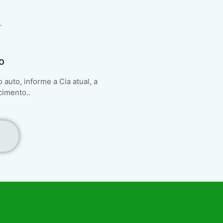
.
o
auto, informe a Cia atual, a
cimento..