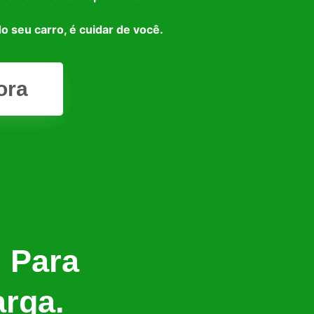
o seu carro, é cuidar de você.
ora
l Para
arga.