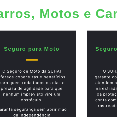
arros, Motos e C
Seguro para Moto
Seguro
O Seguro de Moto da SUHAI
O SUH
oferece coberturas e benefícios
garante co
para quem roda todos os dias e
atendem a
precisa de agilidade para que
na estrad
nenhum imprevisto vire um
da proteç
obstáculo.
conta com
rastread
aranta segurança sem abrir mão
da independência