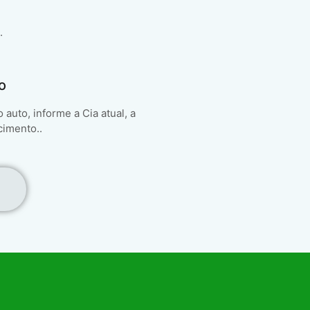
.
o
auto, informe a Cia atual, a
cimento..