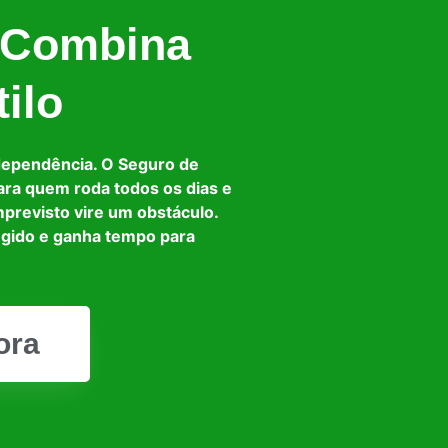
 Combina
ilo
dependência. O Seguro de
ara quem roda todos os dias e
mprevisto vire um obstáculo.
egido e ganha tempo para
ora