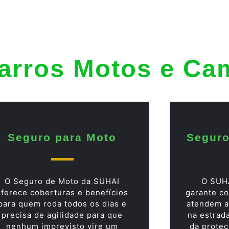
arros Motos e Ca
Seguro para Moto
Seguro
O Seguro de Moto da SUHAI
O SUH
oferece coberturas e benefícios
garante co
para quem roda todos os dias e
atendem a
precisa de agilidade para que
na estrad
nenhum imprevisto vire um
da proteç